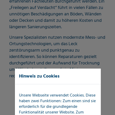
erfahrenen Fachleuten durchgeführt werden. Ein
„Freilegen auf Verdacht“ führt in vielen Fällen zu
unnötigen Beschädigungen an Böden, Wänden
oder Decken und damit zu höheren Kosten und
längeren Sanierungszeiten.
Unsere Spezialisten nutzen modernste Mess- und
Ortungstechnologien, um das Leck
zerstörungsarm und punktgenau zu
identifizieren. So können Reparaturen gezielt
durchgeführt und der Aufwand für Trocknung
und Wiederherstellung auf ein Minimum
reduziert werden.
Hinweis zu Cookies
Unsere Webseite verwendet Cookies. Diese
haben zwei Funktionen: Zum einen sind sie
erforderlich für die grundlegende
Funktionalität unserer Website. Zum