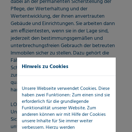
dabei an der permanenten Sicherstellung der
Pflege, der Werterhaltung und der
Wertentwicklung, der ihnen anvertrauten
Gebäude und Einrichtungen. Sie arbeiten dann
am effizientesten, wenn sie in der Lage sind,
jederzeit den bestimmungsgemäßen und
unterbrechungsfreien Gebrauch der betreuten
Immobilen sicher zu stellen. Dazu gehört die
Fähigkeit, in Notfällen oder bei
Hinweis zu Cookies
Schadenereignissen auf spezialisierte Partner
zurückgreifen zu können, die zuverlässig und
qualifiziert im Interesse ihrer Auftraggeber
Unsere Webseite verwendet Cookies. Diese
handeln.
haben zwei Funktionen: Zum einen sind sie
erforderlich für die grundlegende
LOCATEC ist ein Leistungspartner der
Funktionalität unserer Website. Zum
Unternehmen für Gebäudeservices zur
anderen können wir mit Hilfe der Cookies
Sicherstellung einer möglichst
unsere Inhalte für Sie immer weiter
unterbrechungsfreien Funktionalitäten von
verbessern. Hierzu werden