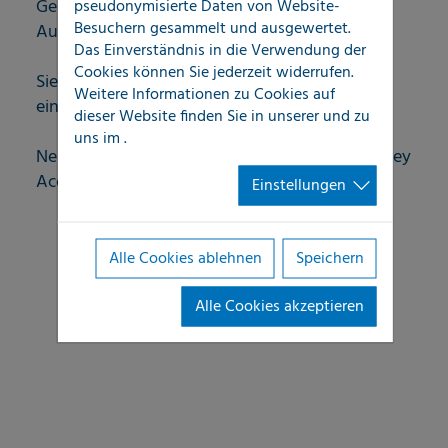
pseudonymisierte Daten von Website-
Gebäuden und zur Vermeidung von Nutzungs-
Besuchern gesammelt und ausgewertet.
Ausfallzeiten.
Das Einverständnis in die Verwendung der
Cookies können Sie jederzeit widerrufen.
Sie benötigen mehr Informationen hinsichtlich
Weitere Informationen zu Cookies auf
einer Zusammenarbeit mit LOCATEC?
dieser Website finden Sie in unserer
und zu
uns im
.
Nehmen Sie noch heute Kontakt mit unseren Key
Account Management Ansprechpartnern auf:
Einstellungen
Alle Cookies ablehnen
Speichern
Alle Cookies akzeptieren